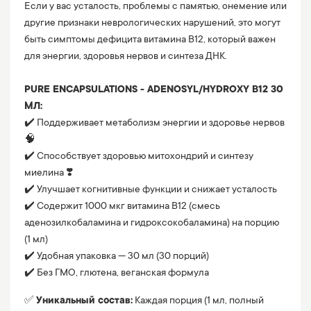
Если у вас усталость, проблемы с памятью, онемение или
другие признаки неврологических нарушений, это могут
быть симптомы дефицита витамина B12, который важен
для энергии, здоровья нервов и синтеза ДНК.
⠀
PURE ENCAPSULATIONS - ADENOSYL/HYDROXY B12 30
МЛ:
✔️ Поддерживает метаболизм энергии и здоровье нервов
🧠
✔️ Способствует здоровью митохондрий и синтезу
миелина ❣️
✔️ Улучшает когнитивные функции и снижает усталость
✔️ Содержит 1000 мкг витамина B12 (смесь
аденозилкобаламина и гидроксокобаламина) на порцию
(1 мл)
✔️ Удобная упаковка — 30 мл (30 порций)
✔️ Без ГМО, глютена, веганская формула
✅
Уникальный состав:
Каждая порция (1 мл, полный