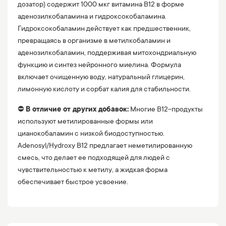
дозатор) содержит 1000 мкг витамина B12 в форме
аденозилкобаламина и гидроксокобаламина.
Гидроксокобаламин действует как предшественник,
превращаясь в организме в метилкобаламин и
аденозилкобаламин, поддерживая митохондриальную
функцию и синтез нейронного миелина. Формула
включает очищенную воду, натуральный глицерин,
лимонную кислоту и сорбат калия для стабильности.
⛔️
В отличие от других добавок:
Многие B12-продукты
используют метилированные формы или
цианокобаламин с низкой биодоступностью.
Adenosyl/Hydroxy B12 предлагает неметилированную
смесь, что делает ее подходящей для людей с
чувствительностью к метилу, а жидкая форма
обеспечивает быстрое усвоение.