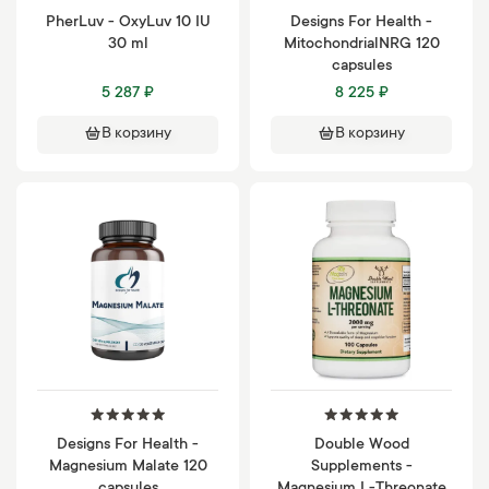
PherLuv - OxyLuv 10 IU
Designs For Health -
30 ml
MitochondrialNRG 120
capsules
5 287 ₽
8 225 ₽
В корзину
В корзину
Designs For Health -
Double Wood
Magnesium Malate 120
Supplements -