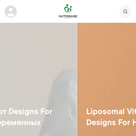
Liposomal Vitamin C от
Designs For Health