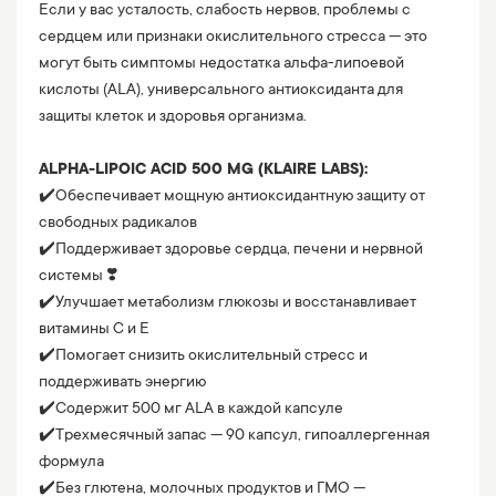
Если у вас усталость, слабость нервов, проблемы с 
сердцем или признаки окислительного стресса — это 
могут быть симптомы недостатка альфа-липоевой 
кислоты (ALA), универсального антиоксиданта для 
защиты клеток и здоровья организма.
⠀
ALPHA-LIPOIC ACID 500 MG (KLAIRE LABS):
✔️Обеспечивает мощную антиоксидантную защиту от 
свободных радикалов
✔️Поддерживает здоровье сердца, печени и нервной 
системы ❣️
✔️Улучшает метаболизм глюкозы и восстанавливает 
витамины C и E
✔️Помогает снизить окислительный стресс и 
поддерживать энергию
✔️Содержит 500 мг ALA в каждой капсуле
✔️Трехмесячный запас — 90 капсул, гипоаллергенная 
формула
✔️Без глютена, молочных продуктов и ГМО — 