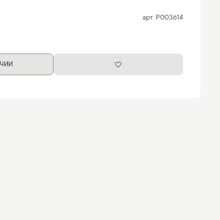
арт.
P003614
ИЧИИ