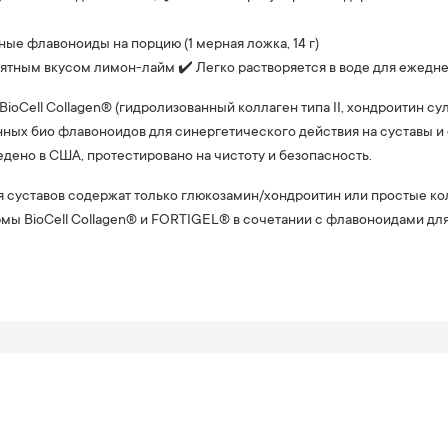
ные флавоноиды на порцию (1 мерная ложка, 14 г)
риятным вкусом лимон-лайм ✔️ Легко растворяется в воде для ежед
т BioCell Collagen® (гидролизованный коллаген типа II, хондроитин 
нных био флавоноидов для синергетического действия на суставы 
дено в США, протестировано на чистоту и безопасность.
я суставов содержат только глюкозамин/хондроитин или простые ко
мы BioCell Collagen® и FORTIGEL® в сочетании с флавоноидами дл