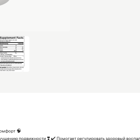
комфорт 🧠
учшению подвижности ❣️ ✔️ Помогает регулировать здоровый воспал