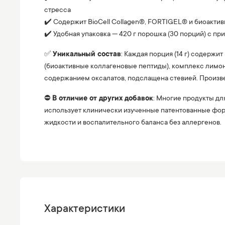
стресса
✔️ Содержит BioCell Collagen®, FORTIGEL® и биоактив
✔️ Удобная упаковка — 420 г порошка (30 порций) с п
✅
Уникальный состав
: Каждая порция (14 г) содержи
(биоактивные коллагеновые пептиды), комплекс лимо
содержанием оксалатов, подслащена стевией. Произве
⛔️
В отличие от других добавок
: Многие продукты дл
использует клинически изученные патентованные фор
жидкости и воспалительного баланса без аллергенов.
Характеристики