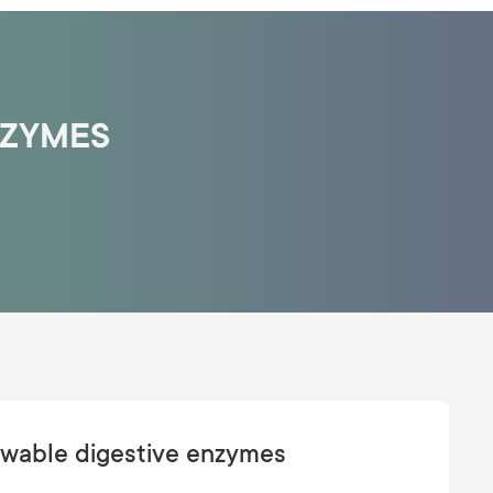
NZYMES
wable digestive enzymes