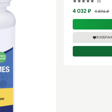
(0)
4 032 ₽
4 896 ₽
В ИЗБРА