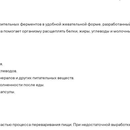
рительных ферментов в удобной жевательной форме, разработанны
 помогает организму расщеплять белки, жиры, углеводы и молочны
я.
глеводов.
ералов и других питательных веществ.
олненности после еды.
капсулы.
астью процесса переваривания пищи. При недостаточной выработк