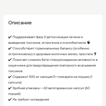
Описание
✔️ Поддерживает фазу II детоксикации печени и
выведение токсинов, эстрогенов и ксенобиотиков 🧠
✔️ Способствует гормональному балансу (особенно
эстрогеновому) и здоровью молочных желез, простаты ❣️
✔️ Помогает снижать бета-глюкуронидазную активность в
кишечнике для предотвращения повторного всасывания
токсинов
✔️ Содержит 500 мг кальция D-глюкарата на порцию (1
капсула)
✔️ Удобная упаковка — 60 вегетарианских капсул (60
порций)
✔️ Не требует охлаждения