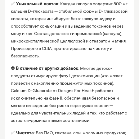
✅
Уникальный состав
: Каждая капсула содержит 500 мг
кальция D-глюкарата — стабильной формы D-глюкаровой
кислоты, которая ингибирует бета-глюкуронидазу и
способствует конъюгации и выведению токсинов через
мочу и кал. Состав дополнен гипромеллозой (капсула),
микрокристаллической целлюлозой и стеаратом магния.
Произведено в США, протестировано на чистоту и
безопасность.
⛔️
В отличие от других добавок
: Многие детокс-
продукты стимулируют фазу I детоксикации (что может
привести к накоплению промежуточных токсинов).
Calcium D-Glucarate от Designs For Health работает
исключительно на фазе II, обеспечивая безопасное и
мягкое выведение без риска перегрузки печени —
идеально для чувствительных людей и тех, кто работает с
эстроген-доминантными состояниями.
✅
Чистота
: Без ГМО, глютена, сои, молочных продуктов;