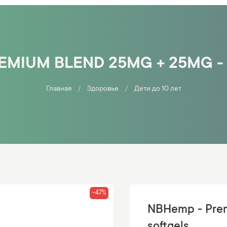
EMIUM BLEND 25MG + 25MG -
Главная
Здоровье
Дети до 10 лет
-47%
NBHemp - Prem