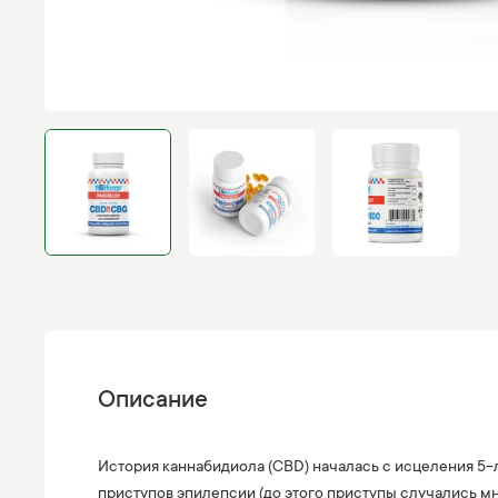
Описание
История каннабидиола (CBD) началась с исцеления 5-л
приступов эпилепсии (до этого приступы случались мн