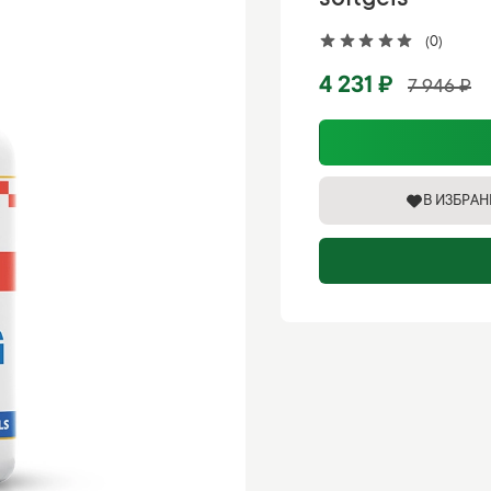
softgels
(0)
4 231 ₽
7 946 ₽
В ИЗБРА