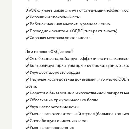
В 95% случаев мамы отмечают следующий эффект посл
✔️Хороший и спокойный сон
✔️Ребенок начинал мыслить уравновешенно
✔️Проходили симптомы СДВГ (гиперактивность)
✔️Хорошая мозговая деятельность
⠀
Чем полезен СБД масло?
✔️Оно безопасно, действует эффективно и не вызыва
✔️Контролирует приступы при эпилепсии, купирует х
✔️Улучшает здоровье сердца
✔️Научные исследования доказывают, что масло СВD з
мозга.
✔️Борется с бактериями с множественной лекарствен
✔️Облегчение при хронических болях
✔️Улучшает состояние кожи
✔️Уменьшает окислительный стресс (большое количес
✔️Способствует снижению веса
✔️Уменьшает воспаление