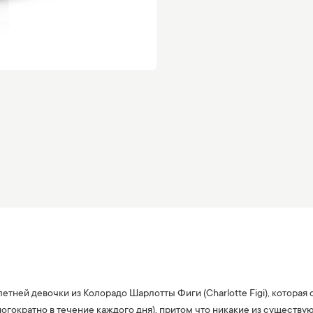
етней девочки из Колорадо Шарлотты Фиги (Charlotte Figi), которая
огократно в течение каждого дня), притом что никакие из существу