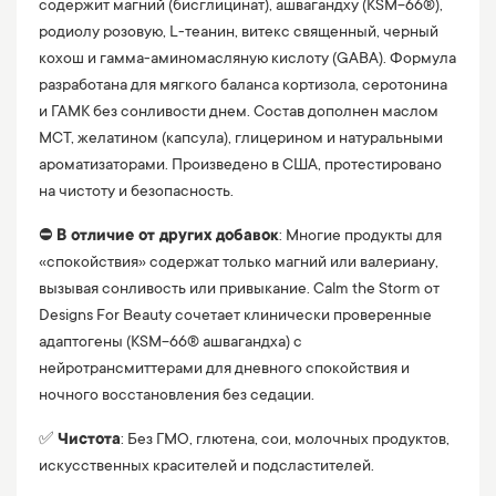
содержит магний (бисглицинат), ашвагандху (KSM-66®),
родиолу розовую, L-теанин, витекс священный, черный
кохош и гамма-аминомасляную кислоту (GABA). Формула
разработана для мягкого баланса кортизола, серотонина
и ГАМК без сонливости днем. Состав дополнен маслом
MCT, желатином (капсула), глицерином и натуральными
ароматизаторами. Произведено в США, протестировано
на чистоту и безопасность.
⛔️
В отличие от других добавок
: Многие продукты для
«спокойствия» содержат только магний или валериану,
вызывая сонливость или привыкание. Calm the Storm от
Designs For Beauty сочетает клинически проверенные
адаптогены (KSM-66® ашвагандха) с
нейротрансмиттерами для дневного спокойствия и
ночного восстановления без седации.
✅
Чистота
: Без ГМО, глютена, сои, молочных продуктов,
искусственных красителей и подсластителей.