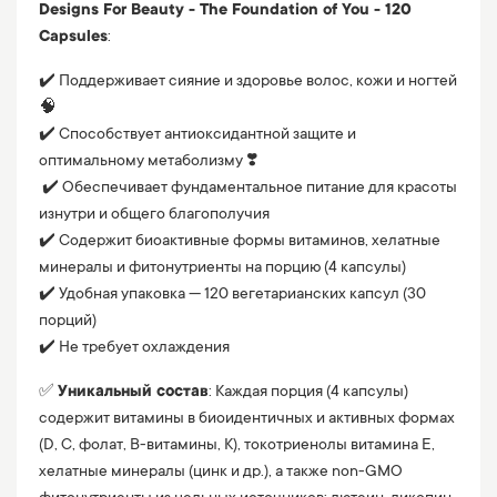
Designs For Beauty - The Foundation of You - 120
Capsules
:
✔️ Поддерживает сияние и здоровье волос, кожи и ногтей
🧠
✔️ Способствует антиоксидантной защите и
оптимальному метаболизму ❣️
✔️ Обеспечивает фундаментальное питание для красоты
изнутри и общего благополучия
✔️ Содержит биоактивные формы витаминов, хелатные
минералы и фитонутриенты на порцию (4 капсулы)
✔️ Удобная упаковка — 120 вегетарианских капсул (30
порций)
✔️ Не требует охлаждения
✅
Уникальный состав
: Каждая порция (4 капсулы)
содержит витамины в биоидентичных и активных формах
(D, C, фолат, B-витамины, K), токотриенолы витамина E,
хелатные минералы (цинк и др.), а также non-GMO