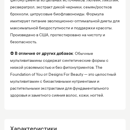
фитонутриенты из цельных источников: лютеин, ликопин,
ресвератрол, экстракт дикой черники, семян/ростков
брокколи, цитрусовые биофлавоноиды. Формула
имитирует питание эволюционно-оптимальной диеты для
максимальной биодоступности и поддержки красоты.
Произведено в США, протестировано на чистоту и
безопасность.
⛔️
В отличие от других добавок
: Обычные
мультивитамины содержат синтетические формы с
низкой усвояемостью и без фитонутриентов. The
Foundation of You от Designs For Beauty — это целостный
мультивитамин с биоактивными нутриентами и
растительными экстрактами для фундаментального
здоровья и заметного сияния волос, кожи, ногтей.
Характеристики