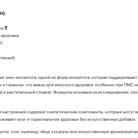
H):
а ❣️
 здоровье
МС
 порций)
мг мио-инозитола, одной из форм инозитола, которая поддерживает
 и гормоны, что важно для женского здоровья, особенно при ПМС и
) и растительный стеарат. Формула основана на исследованиях, по
 настроения содержат синтетические компоненты, которые могут выз
ерживает мозг и гормональное здоровье без искусственных добавок, 
ты, сою, пшеницу, яйца, кукурузу или искусственные ароматизатор