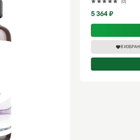
(0)
5 364 ₽
В ИЗБРА