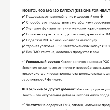
⠀
INOSITOL 900 MG 120 КАПСУЛ (DESIGNS FOR HEALT
✔️ Поддерживает расслабление и здоровый сон 🧠
✔️ Способствует нормальному метаболизму серотонин
✔️ Улучшает функции печени и женское гормональное
✔️ Помогает справляться с депрессией, тревогой и П
✔️ Содержит 900 мг мио-инозитола на капсулу
✔️ Удобная упаковка — 120 вегетарианских капсул (120
✔️ Без ГМО, глютена, молочных продуктов и сои
✅
Уникальный состав:
Каждая капсула содержит 900 
Инозитол также помогает печени перерабатывать жиры
микрокристаллическая целлюлоза, целлюлоза (капсула
серотониновой функции.
⛔️
В отличие от других добавок:
Многие продукты для
Health — это натуральная добавка, которая мягко подд
✅
Чистота:
Не содержит ГМО, глютен, молочные продук