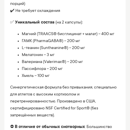
порций)
✔️ Не требует охлаждения
✅
Уникальный состав
(на 2 капсулы):
Магний (TRAACS® бисглицинат + малат) – 400 мг
ГАМК (PharmaGABA®) – 200 мг
L-теанин (Suntheanine®) – 200 мг
Мелатонин – 3 мг
Валериана (Valerimax®) – 200 мг
Пассифлора – 200 мг
Хмель – 100 мг
Синергетическая формула без привыкания, специально
для атлетов с высоким кортизолом и
перетренированностью. Произведено в США,
сертифицировано NSF Certified for Sport® (без
запрещённых веществ).
⛔️
В отличие от обычных снотворных
: Большинство