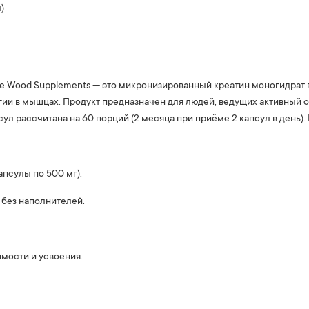
)
le Wood Supplements — это микронизированный креатин моногидрат 
гии в мышцах. Продукт предназначен для людей, ведущих активный о
сул рассчитана на 60 порций (2 месяца при приёме 2 капсул в день)
апсулы по 500 мг).
 без наполнителей.
мости и усвоения.