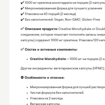
✔️ 1000 мг креатина моногидрата на порцию (2 капсулы
✔️ Микронизированная форма для лучшего усвоения
✔️ Упаковка на 60 порций (2 месяца)
✔️ Без наполнителей, Vegan, Non-GMO, Gluten-Free
✅ Описание продукта:
Creatine Monohydrate от Doub
соединение, которое помогает пополнять запасы энер
капсулы) содержит 1000 мг креатина. Упаковка 120 кап
✅ Состав и активные компоненты:
Creatine Monohydrate
— 1000 мг на порцию (2 к
Другие ингредиенты: вегетарианские капсулы (HPMC),
⛔️ Особенности и отличия:
Микронизированная форма для лучшей раствори
Чистая формула без наполнителей.
Упаковка на 2 месяца.
Веганские капсулы.