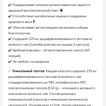
✔️ Поддерживает мощную антиоксидантную защиту и
здоровый воспалительный ответ 🧠
✔️ Способствует метаболизму жиров и поддержке
здорового веса ❣️
✔️ Обеспечивает детоксикацию организма и общее
благополучие
✔️ Содержит 225 мг децаффеинированного экстракта
зелёного чая (Camellia sinensis) на порцию (1 капсула)
✔️ Удобная упаковка — 60 вегетарианских капсул (60
порций)
✔️ Не требует охлаждения
✅
Уникальный состав
: Каждая капсула содержит 225 мг
децаффеинированного экстракта зелёного чая,
стандартизированного до 98% полифенолов и 45%
эпигаллокатехин галлата (EGCg) — ключевого активного
компонента зелёного чая. Состав дополнен
гипромеллозой (капсула) и микрокристаллической
целлюлозой. Произведено в США, протестировано на