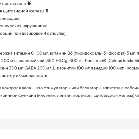
 состав тела 🧠
ов щитовидной железы ❣️
углеводам
болических нарушениях
порций при дозировке 4 капсулы)
держит витамин C 100 мг, витамин B6 (пиридоксаль-5'-фосфат) 5 мг,
200 мкг, зелёный чай (45% EGCg) 300 мг, ForsLean® (Coleus forskohli
розин 300 мг, GABA 200 мг, L-карнитин 100 мг, ванадий 100 мкг. Фо
истоту и безопасность.
я контроля веса — это стимуляторы или блокаторы аппетита с побоч
ринной функции (инсулин, лептин, кортизол, щитовидная железа) б