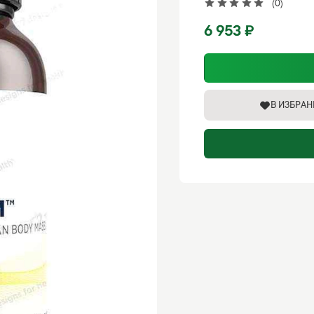
(0)
6 953 ₽
В ИЗБРА