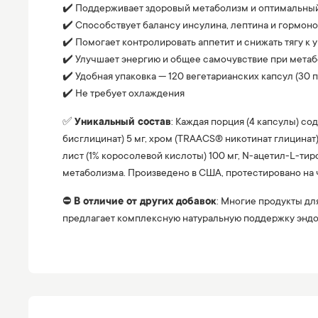
✔️ Поддерживает здоровый метаболизм и оптимальный
✔️ Способствует балансу инсулина, лептина и гормон
✔️ Помогает контролировать аппетит и снижать тягу к 
✔️ Улучшает энергию и общее самочувствие при мета
✔️ Удобная упаковка — 120 вегетарианских капсул (30 
✔️ Не требует охлаждения
✅
Уникальный состав
: Каждая порция (4 капсулы) со
бисглицинат) 5 мг, хром (TRAACS® никотинат глицинат) 
лист (1% коросолевой кислоты) 100 мг, N-ацетил-L-ти
метаболизма. Произведено в США, протестировано на ч
⛔️
В отличие от других добавок
: Многие продукты дл
предлагает комплексную натуральную поддержку эндок