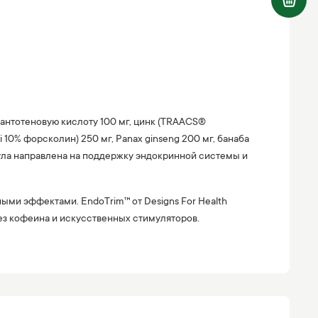
 пантотеновую кислоту 100 мг, цинк (TRAACS®
i 10% форсколин) 250 мг, Panax ginseng 200 мг, банаба
рмула направлена на поддержку эндокринной системы и
ными эффектами. EndoTrim™ от Designs For Health
ез кофеина и искусственных стимуляторов.