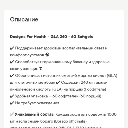
Описание
Designs For Health - GLA 240 - 60 Softgels
:
✔️ Поддерживает здоровый воспалительный ответ и
комфорт суставов 🧠
✔️ Способствует гормональному балансу и здоровью
кожи у женщин ❣️
✔️ Обеспечивает источник омега-6 жирных кислот (GLA)
для клеточных мембран ✔️ Содержит 240 мг гамма-
линоленовой кислоты (GLA) на порцию (1 софтгель)
✔️ Удобная упаковка — 60 софтгелей (60 порций)
✔️ Не требует охлаждения
✅
Уникальный состав
: Каждая софтгель содержит 1000
мг масла семян бораго (Borago officinalis),