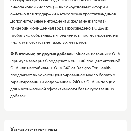
стандартизированного до 24% GLA (240 мг гамма-
линоленовой кислоты) — высокоусвояемой формы
омега-6 для поддержки метаболизма простагландинов.
Дополнительные ингредиенты: желатин (капсула),
глицерин и очищенная вода. Произведено в США из
глобально собранных ингредиентов, протестировано на
чистоту и отсутствие тяжёлых металлов.
⛔️
В отличие от других добавок
: Многие источники GLA
(примула вечерняя) содержат меньший процент активной
GLA или нестабильны. GLA 240 от Designs For Health
предлагает высококонцентрированное масло бораго с
гарантированным содержанием 240 мг GLA на порцию
для максимальной эффективности без искусственных
добавок.
Характеристики