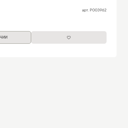
арт.
P003962
ИЧИИ