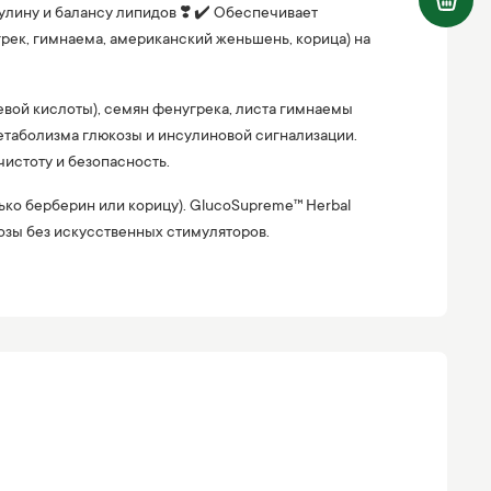
лину и балансу липидов ❣️ ✔️ Обеспечивает
рек, гимнаема, американский женьшень, корица) на
иевой кислоты), семян фенугрека, листа гимнаемы
етаболизма глюкозы и инсулиновой сигнализации.
истоту и безопасность.
ько берберин или корицу). GlucoSupreme™ Herbal
озы без искусственных стимуляторов.