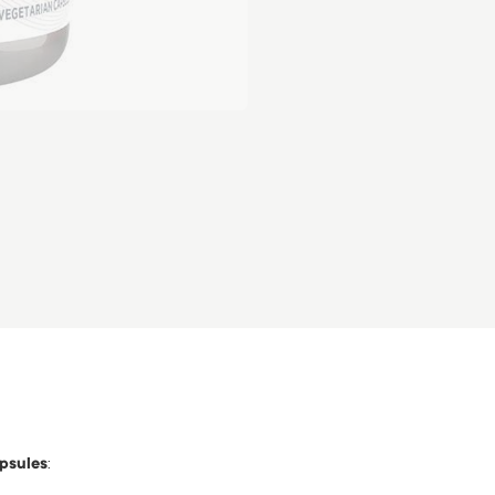
psules
: