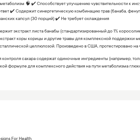
 метаболизм 🧠 ✔️ Способствует улучшению чувствительности к инсу
твет ✔️ Содержит синергетическую комбинацию трав (банаба, фенуг
ианских капсул (30 порций) ✔️ Не требует охлаждения
одержит экстракт листа банабы (стандартизированный до 1% коросол
 экстракт коры корицы и другие травы для комплексной поддержки м
сталлической целлюлозой. Произведено в США, протестировано на ч
я контроля сахара содержат одиночные ингредиенты (например, тол
кой формуле для комплексного действия на пути метаболизма глюк
signs For Health