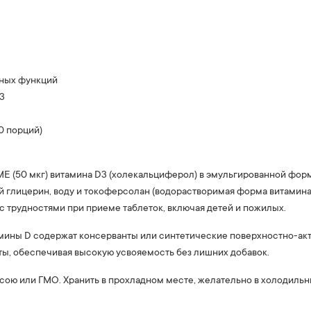
вных функций
3
0 порций)
Е (50 мкг) витамина D3 (холекальциферол) в эмульгированной фор
 глицерин, воду и токоферсолан (водорастворимая форма витамина 
 с трудностями при приеме таблеток, включая детей и пожилых.
ины D содержат консерванты или синтетические поверхностно-акти
ты, обеспечивая высокую усвояемость без лишних добавок.
сою или ГМО. Хранить в прохладном месте, желательно в холодильн