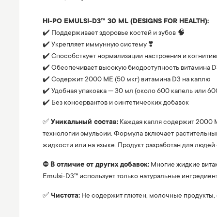
⠀
HI-PO EMULSI-D3™ 30 ML (DESIGNS FOR HEALTH):
✔️ Поддерживает здоровье костей и зубов 🧠
✔️ Укрепляет иммунную систему ❣️
✔️ Способствует нормализации настроения и когнити
✔️ Обеспечивает высокую биодоступность витамина D
✔️ Содержит 2000 МЕ (50 мкг) витамина D3 на каплю
✔️ Удобная упаковка — 30 мл (около 600 капель или 60
✔️ Без консервантов и синтетических добавок
✅
Уникальный состав:
Каждая капля содержит 2000 М
технологии эмульсии. Формула включает растительный
жидкости или на языке. Продукт разработан для людей
⛔️
В отличие от других добавок:
Многие жидкие витам
Emulsi-D3™ использует только натуральные ингредиен
✅
Чистота:
Не содержит глютен, молочные продукты, 