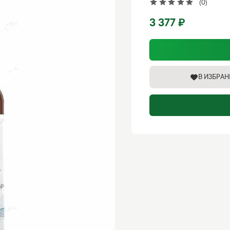
(0)
3 377 ₽
В ИЗБРА