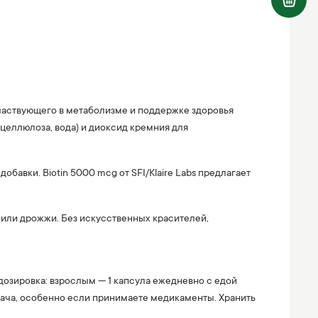
частвующего в метаболизме и поддержке здоровья
целлюлоза, вода) и диоксид кремния для
авки. Biotin 5000 mcg от SFI/Klaire Labs предлагает
т или дрожжи. Без искусственных красителей,
дозировка: взрослым — 1 капсула ежедневно с едой
врача, особенно если принимаете медикаменты. Хранить