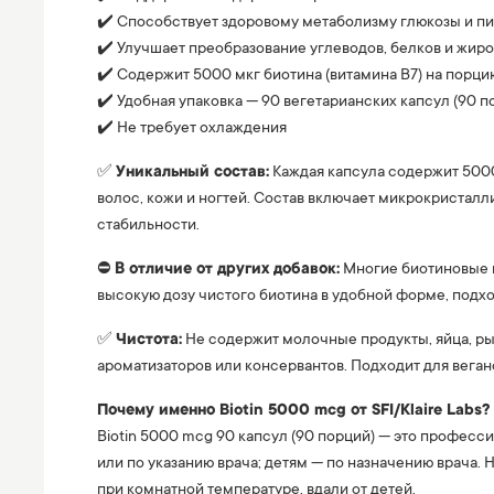
✔️ Способствует здоровому метаболизму глюкозы и пит
✔️ Улучшает преобразование углеводов, белков и жиро
✔️ Содержит 5000 мкг биотина (витамина B7) на порцию
✔️ Удобная упаковка — 90 вегетарианских капсул (90 п
✔️ Не требует охлаждения
✅
Уникальный состав:
Каждая капсула содержит 5000
волос, кожи и ногтей. Состав включает микрокристал
стабильности.
⛔️
В отличие от других добавок:
Многие биотиновые п
высокую дозу чистого биотина в удобной форме, под
✅
Чистота:
Не содержит молочные продукты, яйца, рыб
ароматизаторов или консервантов. Подходит для веган
Почему именно Biotin 5000 mcg от SFI/Klaire Labs?
Biotin 5000 mcg 90 капсул (90 порций) — это професс
или по указанию врача; детям — по назначению врача.
при комнатной температуре, вдали от детей.