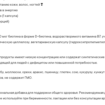
анию кожи, волос, ногтей ❣️
в в энергию
 (1 капсула)
орций)
 мкг биотина в форме D-биотина, водорастворимого витамина B7, у
лическую целлюлозу, вегетарианскую капсулу (гидроксипропилметил
родукты имеют низкую концентрацию или содержат синтетические доб
ходящей для людей с дефицитом или повышенной потребностью.
у, моллюски, орехи, арахис, пшеницу, глютен, сою, кукурузу, кунжу
ов, не содержит ГМО.
иональная добавка для поддержки общего здоровья. Рекомендуемая 
 Не используйте при беременности, лактации или без консультации 