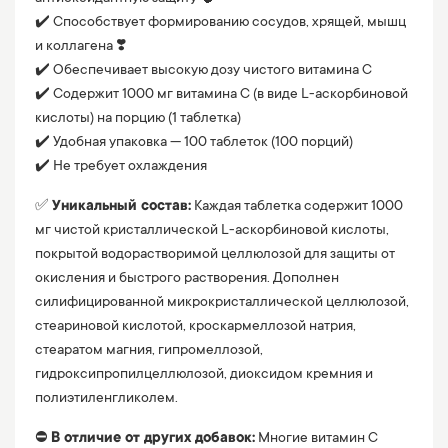
✔️ Способствует формированию сосудов, хрящей, мышц
и коллагена ❣️
✔️ Обеспечивает высокую дозу чистого витамина C
✔️ Содержит 1000 мг витамина C (в виде L-аскорбиновой
кислоты) на порцию (1 таблетка)
✔️ Удобная упаковка — 100 таблеток (100 порций)
✔️ Не требует охлаждения
✅
Уникальный состав:
Каждая таблетка содержит 1000
мг чистой кристаллической L-аскорбиновой кислоты,
покрытой водорастворимой целлюлозой для защиты от
окисления и быстрого растворения. Дополнен
силифицированной микрокристаллической целлюлозой,
стеариновой кислотой, кроскармеллозой натрия,
стеаратом магния, гипромеллозой,
гидроксипропилцеллюлозой, диоксидом кремния и
полиэтиленгликолем.
⛔️
В отличие от других добавок:
Многие витамин C