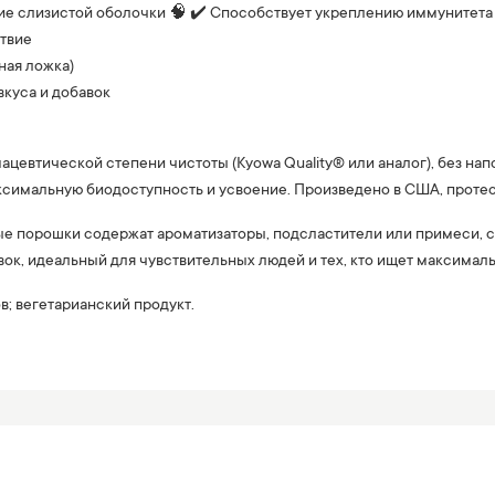
е слизистой оболочки 🧠 ✔️ Способствует укреплению иммунитета 
ствие
ная ложка)
вкуса и добавок
ацевтической степени чистоты (Kyowa Quality® или аналог), без на
имальную биодоступность и усвоение. Произведено в США, протест
е порошки содержат ароматизаторы, подсластители или примеси, сни
авок, идеальный для чувствительных людей и тех, кто ищет максима
в; вегетарианский продукт.