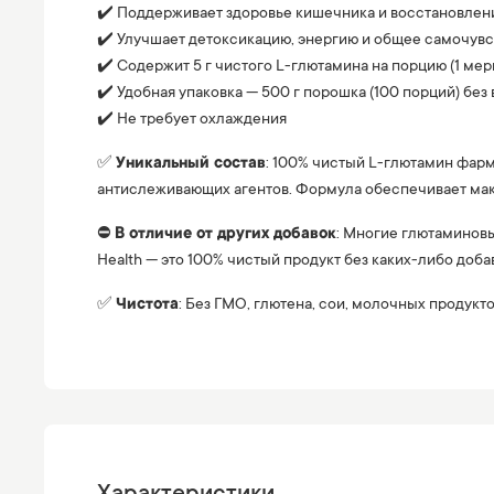
✔️ Поддерживает здоровье кишечника и восстановлени
✔️ Улучшает детоксикацию, энергию и общее самочув
✔️ Содержит 5 г чистого L-глютамина на порцию (1 мер
✔️ Удобная упаковка — 500 г порошка (100 порций) без 
✔️ Не требует охлаждения
✅
Уникальный состав
: 100% чистый L-глютамин фарм
антислеживающих агентов. Формула обеспечивает макс
⛔️
В отличие от других добавок
: Многие глютаминовы
Health — это 100% чистый продукт без каких-либо доб
✅
Чистота
: Без ГМО, глютена, сои, молочных продукто