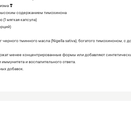
зма ❣️
с высоким содержанием тимохинона
 (1 мягкая капсула)
орций)
 черного тминного масла (Nigella sativa), богатого тимохиноном, с
ержат менее концентрированные формы или добавляют синтетические 
 иммунитета и воспалительного ответа.
ных добавок.