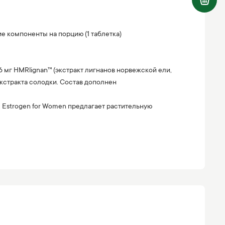
ие компоненты на порцию (1 таблетка)
6 мг HMRlignan™ (экстракт лигнанов норвежской ели,
экстракта солодки. Состав дополнен
 Estrogen for Women предлагает растительную