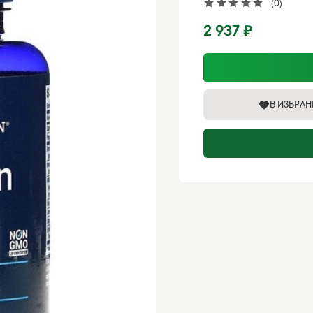
(0)
2 937 ₽
В ИЗБРА