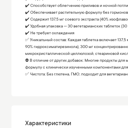
✔️ Способствует облегчению приливов и ночной потли
✔️ Обеспечивает растительную формулу без гормонов
✔️ Содержит 137,5 мг соевого экстракта (40% изофлаво
✔️ Удобная упаковка — 30 вегетарианских таблеток (30
✔️ Не требует охлаждения
✅ Уникальный состав: Каждая таблетка включает 137,5 
90% гидроксиматирезинола), 300 мг концентрированног
микрокристаллической целлюлозой, стеариновой кисл
⛔️ В отличие от других добавок: Многие продукты дл
формулу с клинически изученными компонентами для
✅ Чистота: Без глютена, ГМО; подходит для вегетариан
Характеристики