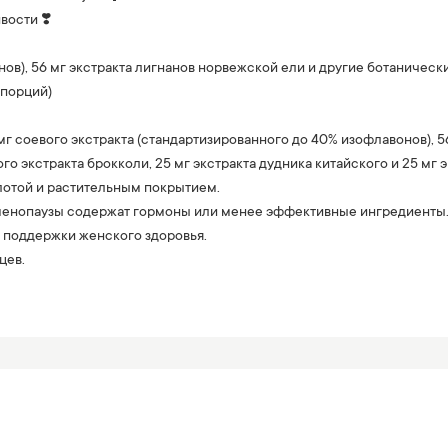
вости ❣️
нов), 56 мг экстракта лигнанов норвежской ели и другие ботаническ
 порций)
мг соевого экстракта (стандартизированного до 40% изофлавонов), 5
о экстракта брокколи, 25 мг экстракта дудника китайского и 25 мг 
отой и растительным покрытием.
я менопаузы содержат гормоны или менее эффективные ингредиенты.
 поддержки женского здоровья.
цев.