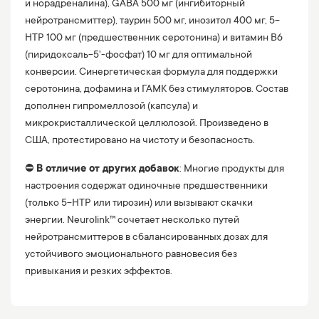
и норадреналина), GABA 500 мг (ингибиторный
нейротрансмиттер), таурин 500 мг, инозитол 400 мг, 5-
HTP 100 мг (предшественник серотонина) и витамин B6
(пиридоксаль-5'-фосфат) 10 мг для оптимальной
конверсии. Синергетическая формула для поддержки
серотонина, дофамина и ГАМК без стимуляторов. Состав
дополнен гипромеллозой (капсула) и
микрокристаллической целлюлозой. Произведено в
США, протестировано на чистоту и безопасность.
⛔️
В отличие от других добавок
: Многие продукты для
настроения содержат одиночные предшественники
(только 5-HTP или тирозин) или вызывают скачки
энергии. Neurolink™ сочетает несколько путей
нейротрансмиттеров в сбалансированных дозах для
устойчивого эмоционального равновесия без
привыкания и резких эффектов.