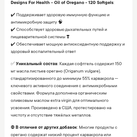
Designs For Health - Oil of Oregano - 120 Softgels
:
✔️ Поддерживает здоровую иммунную функцию и
антимикробную защиту 🧠
✔️ Способствует здоровью дыхательных путей и
пищеварительной системы ❣️
✔️ Обеспечивает мощную антиоксидантную поддержку и
здоровый воспалительный ответ
✅
Уникальный состав
: Каждая софтгель содержит 150
мг масла листьев орегано (Origanum vulgare),
стандартизированного до минимум 55% карвакрола —
ключевого активного соединения с антимикробными
свойствами. Формула дополнена органическим
оливковым маслом extra virgin для оптимального
усвоения. Произведено в США, протестировано на
чистоту и отсутствие тяжёлых металлов.
⛔️
В отличие от других добавок
: Многие продукты с
орегано содержат низкий процент карвакрола или