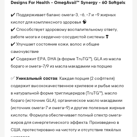
Designs For Health - OmegAvail™ Synergy - 60 Softgels
:
✔️ Поддерживает баланс омега-3, -6, -7 и -9 жирных
кислот для комплексного здоровья 🧠
✔️ Способствует здоровому воспалительному ответу,
работе мозга и сердечно-сосудистой системы ❣️
✔️ Улучшает состояние кожи, волос и общее
самочувствие
✔️ Содержит EPA, DHA (в форме TruTG™), GLA из масла
бораго и омега-7/9 из масла макадамии на порцию
✅
Уникальный состав
: Каждая порция (2 софтгеля)
содержит высококачественное крилевое и рыбье масло
в натуральной форме триглицеридов (TruTG™), масло
бораго (источник GLA), органическое масло макадамии
(источник омега-7 и омега-9) и другие полезные жирные
кислоты. Формула обеспечивает полный спектр омега-
жиров для синергетического эффекта. Произведено в
США, протестировано на чистоту и отсутствие тяжёлых