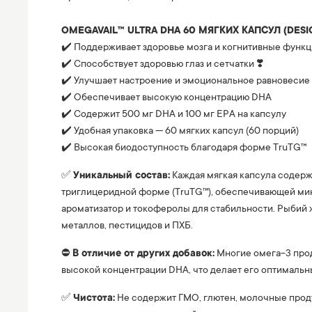
⠀
OMEGAVAIL™ ULTRA DHA 60 МЯГКИХ КАПСУЛ (DESIG
✔️ Поддерживает здоровье мозга и когнитивные функц
✔️ Способствует здоровью глаз и сетчатки ❣️
✔️ Улучшает настроение и эмоциональное равновесие
✔️ Обеспечивает высокую концентрацию DHA
✔️ Содержит 500 мг DHA и 100 мг EPA на капсулу
✔️ Удобная упаковка — 60 мягких капсул (60 порций)
✔️ Высокая биодоступность благодаря форме TruTG™
✅
Уникальный состав:
Каждая мягкая капсула содержи
триглицеридной форме (TruTG™), обеспечивающей ми
ароматизатор и токоферолы для стабильности. Рыбий 
металлов, пестицидов и ПХБ.
⛔️
В отличие от других добавок:
Многие омега-3 прод
высокой концентрации DHA, что делает его оптимальн
✅
Чистота:
Не содержит ГМО, глютен, молочные продук