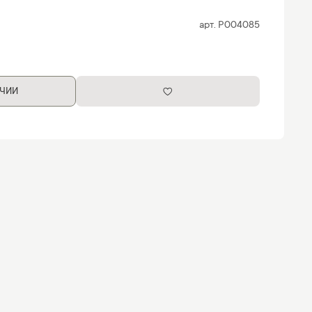
арт.
P004085
ИЧИИ