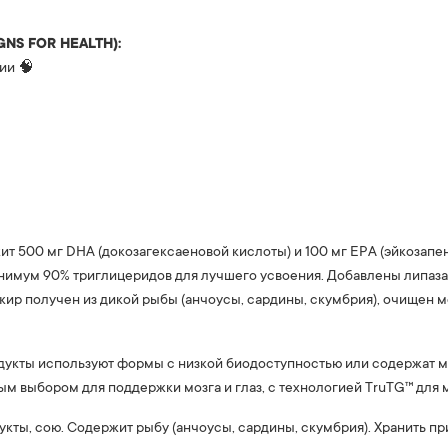
NS FOR HEALTH):
ии 🧠
т 500 мг DHA (докозагексаеновой кислоты) и 100 мг EPA (эйкозапе
нимум 90% триглицеридов для лучшего усвоения. Добавлены липаз
жир получен из дикой рыбы (анчоусы, сардины, скумбрия), очищен
укты используют формы с низкой биодоступностью или содержат м
ым выбором для поддержки мозга и глаз, с технологией TruTG™ для
ты, сою. Содержит рыбу (анчоусы, сардины, скумбрия). Хранить пр