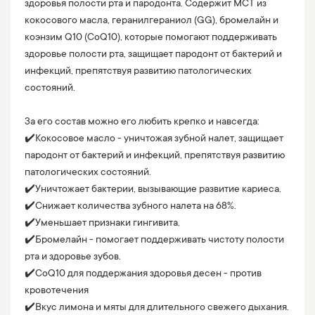
здоровья полости рта и пародонта. Содержит МСТ из
кокосового масла, геранилгераниол (GG), бромелайн и
коэнзим Q10 (CoQ10), которые помогают поддерживать
здоровье полости рта, защищает пародонт от бактерий и
инфекций, препятствуя развитию патологических
состояний.
⠀
За его состав можно его любить крепко и навсегда:
✔️Кокосовое масло - уничтожая зубной налет, защищает
пародонт от бактерий и инфекций, препятствуя развитию
патологических состояний.
✔️Уничтожает бактерии, вызывающие развитие кариеса.
✔️Снижает количества зубного налета на 68%.
✔️Уменьшает признаки гингивита.
✔️Бромелайн - помогает поддерживать чистоту полости
рта и здоровье зубов.
✔️CoQ10 для поддержания здоровья десен - против
кровотечения
✔️Вкус лимона и мяты для длительного свежего дыхания.