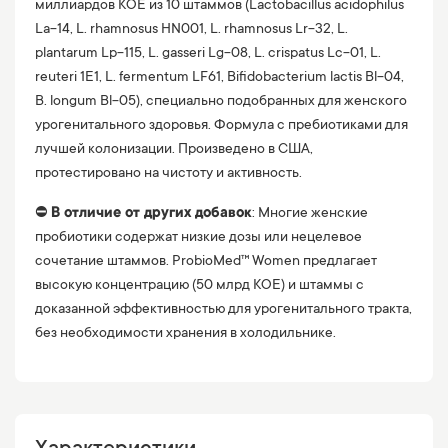
миллиардов КОЕ из 10 штаммов (Lactobacillus acidophilus
La-14, L. rhamnosus HN001, L. rhamnosus Lr-32, L.
plantarum Lp-115, L. gasseri Lg-08, L. crispatus Lc-01, L.
reuteri 1E1, L. fermentum LF61, Bifidobacterium lactis Bl-04,
B. longum Bl-05), специально подобранных для женского
урогенитального здоровья. Формула с пребиотиками для
лучшей колонизации. Произведено в США,
протестировано на чистоту и активность.
⛔️
В отличие от других добавок
: Многие женские
пробиотики содержат низкие дозы или нецелевое
сочетание штаммов. ProbioMed™ Women предлагает
высокую концентрацию (50 млрд КОЕ) и штаммы с
доказанной эффективностью для урогенитального тракта,
без необходимости хранения в холодильнике.