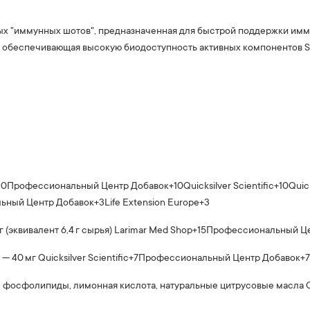
ных "иммунных шотов", предназначенная для быстрой поддержки им
, обеспечивающая высокую биодоступность активных компонентов
S
10
Профессиональный Центр Добавок
+10
Quicksilver Scientific
+10
Quick
ьный Центр Добавок
+3
Life Extension Europe
+3
 (эквивалент 6,4 г сырья)
Larimar Med Shop
+15
Профессиональный Це
— 40 мг
Quicksilver Scientific
+7
Профессиональный Центр Добавок
+7
л, фосфолипиды, лимонная кислота, натуральные цитрусовые масла
Q