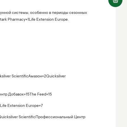
мунной системы, особенно в периоды сезонных
tark Pharmacy
+1
Life Extension Europe
.
silver Scientific
Амазон
+2
Quicksilver
нтр Добавок
+15
The Feed
+15
Life Extension Europe
+7
uicksilver Scientific
Профессиональный Центр