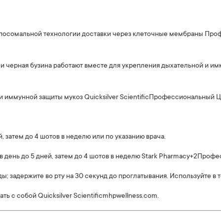
посомальной технологии доставки через клеточные мембраны
Проф
 K и черная бузина работают вместе для укрепления дыхательной и 
и иммунной защиты мукоз
Quicksilver Scientific
Профессиональный Ц
й, затем до 4 шотов в неделю или по указанию врача.
в день до 5 дней, затем до 4 шотов в неделю
Stark Pharmacy
+2
Профес
ды; задержите во рту на 30 секунд до проглатывания. Используйте в
ать с собой
Quicksilver Scientific
mhpwellness.com
.