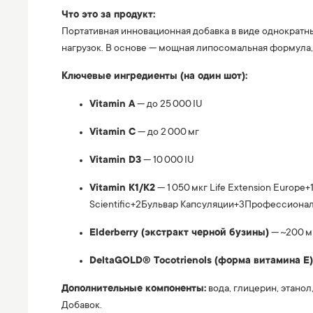
Что это за продукт:
Портативная инновационная добавка в виде однократ
нагрузок. В основе — мощная липосомальная формула
Ключевые ингредиенты (на один шот):
Vitamin A
— до 25 000 IU
Vitamin C
— до 2 000 мг
Vitamin D3
— 10 000 IU
Vitamin K1/K2
— 1 050 мкг
Life Extension Europe
+
Scientific
+2
Бульвар Капсуляции
+3
Профессионал
Elderberry (экстракт черной бузины)
— ~200 мг
DeltaGOLD® Tocotrienols (форма витамина E)
Дополнительные компоненты:
вода, глицерин, этано
Добавок
.