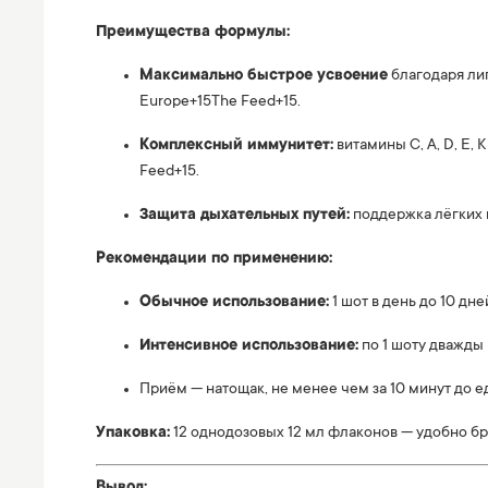
Преимущества формулы:
Максимально быстрое усвоение
благодаря ли
Europe
+15
The Feed
+15
.
Комплексный иммунитет:
витамины C, A, D, E,
Feed
+15
.
Защита дыхательных путей:
поддержка лёгких 
Рекомендации по применению:
Обычное использование:
1 шот в день до 10 дне
Интенсивное использование:
по 1 шоту дважды 
Приём — натощак, не менее чем за 10 минут до е
Упаковка:
12 однодозовых 12 мл флаконов — удобно бр
Вывод: