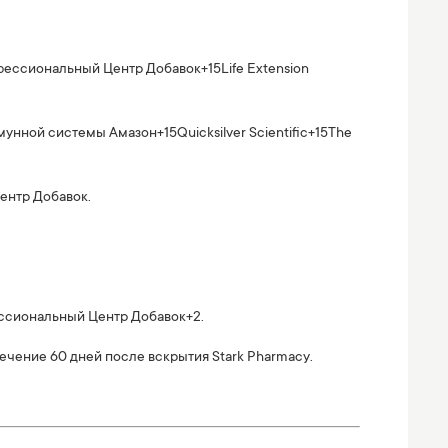
ессиональный Центр Добавок
+15
Life Extension
иммунной системы
Амазон
+15
Quicksilver Scientific
+15
The
ентр Добавок
.
сиональный Центр Добавок
+2
.
 течение 60 дней после вскрытия
Stark Pharmacy
.