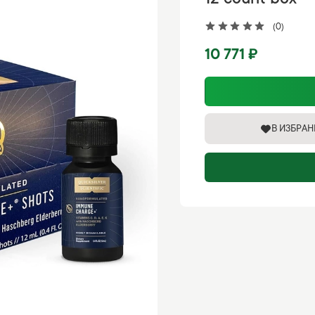
12 count box
(0)
10 771 ₽
В ИЗБРА