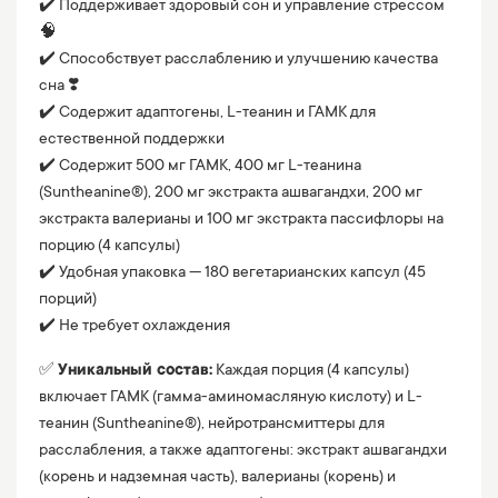
✔️ Поддерживает здоровый сон и управление стрессом
🧠
✔️ Способствует расслаблению и улучшению качества
сна ❣️
✔️ Содержит адаптогены, L-теанин и ГАМК для
естественной поддержки
✔️ Содержит 500 мг ГАМК, 400 мг L-теанина
(Suntheanine®), 200 мг экстракта ашвагандхи, 200 мг
экстракта валерианы и 100 мг экстракта пассифлоры на
порцию (4 капсулы)
✔️ Удобная упаковка — 180 вегетарианских капсул (45
порций)
✔️ Не требует охлаждения
✅
Уникальный состав:
Каждая порция (4 капсулы)
включает ГАМК (гамма-аминомасляную кислоту) и L-
теанин (Suntheanine®), нейротрансмиттеры для
расслабления, а также адаптогены: экстракт ашвагандхи
(корень и надземная часть), валерианы (корень) и