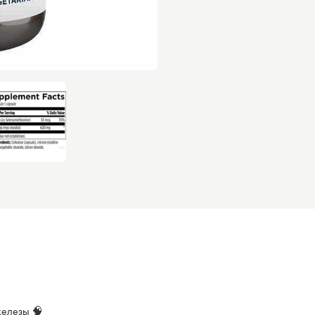
железы 🧠