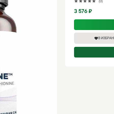
(0)
3 576 ₽
В ИЗБРА