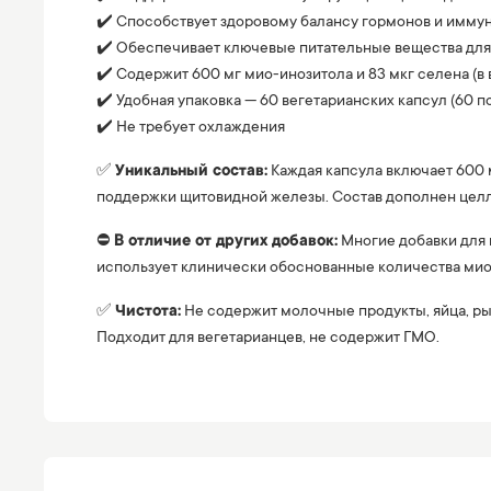
✔️ Способствует здоровому балансу гормонов и иммун
✔️ Обеспечивает ключевые питательные вещества дл
✔️ Содержит 600 мг мио-инозитола и 83 мкг селена (в 
✔️ Удобная упаковка — 60 вегетарианских капсул (60 п
✔️ Не требует охлаждения
✅
Уникальный состав:
Каждая капсула включает 600 
поддержки щитовидной железы. Состав дополнен целл
⛔️
В отличие от других добавок:
Многие добавки для 
использует клинически обоснованные количества мио
✅
Чистота:
Не содержит молочные продукты, яйца, рыб
Подходит для вегетарианцев, не содержит ГМО.