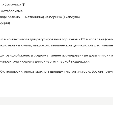
ной системе ❣️
я метаболизма
виде селено-L-метионина) на порцию (1 капсула)
орций)
мг мио-инозитола для регулирования гормонов и 83 мкг селена (се
юлозной капсулой, микрокристаллической целлюлозой, растительн
щитовидной железы содержат менее исследованные дозы или синтети
-инозитола и селена для синергетической поддержки.
у, моллюски, орехи, арахис, пшеницу, глютен или сою. Без синтети