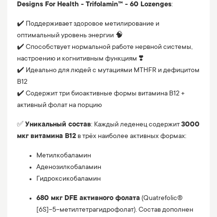
Designs For Health - Trifolamin™ - 60 Lozenges
:
✔️ Поддерживает здоровое метилирование и
оптимальный уровень энергии 🧠
✔️ Способствует нормальной работе нервной системы,
настроению и когнитивным функциям ❣️
✔️ Идеально для людей с мутациями MTHFR и дефицитом
B12
✔️ Содержит три биоактивные формы витамина B12 +
активный фолат на порцию
✅
Уникальный состав
: Каждый леденец содержит
3000
мкг витамина B12
в трёх наиболее активных формах:
Метилкобаламин
Аденозилкобаламин
Гидроксикобаламин
680 мкг DFE активного фолата
(Quatrefolic®
[6S]-5-метилтетрагидрофолат). Состав дополнен