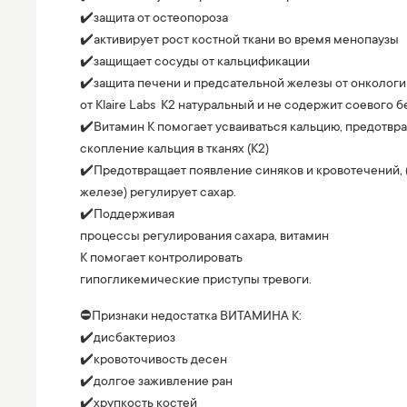
✔️защита от остеопороза
✔️активирует рост костной ткани во время менопаузы
✔️защищает сосуды от кальцификации
✔️защита печени и предсательной железы от онкологи
от Klaire Labs К2 натуральный и не содержит соевого 
✔️Витамин К помогает усваиваться кальцию, предотвр
скопление кальция в тканях (К2)
✔️Предотвращает появление синяков и кровотечений,
железе) регулирует сахар.
✔️Поддерживая
процессы регулирования сахара, витамин
К помогает контролировать
гипогликемические приступы тревоги.
⛔️Признаки недостатка ВИТАМИНА К:
✔️дисбактериоз
✔️кровоточивость десен
✔️долгое заживление ран
✔️хрупкость костей