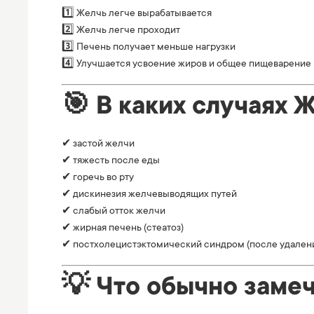
1️⃣ Желчь легче вырабатывается
2️⃣ Желчь легче проходит
3️⃣ Печень получает меньше нагрузки
4️⃣ Улучшается усвоение жиров и общее пищеварение
🎯 В каких случаях 
✔ застой желчи
✔ тяжесть после еды
✔ горечь во рту
✔ дискинезия желчевыводящих путей
✔ слабый отток желчи
✔ жирная печень (стеатоз)
✔ постхолецистэктомический синдром (после удалени
💡 Что обычно заме