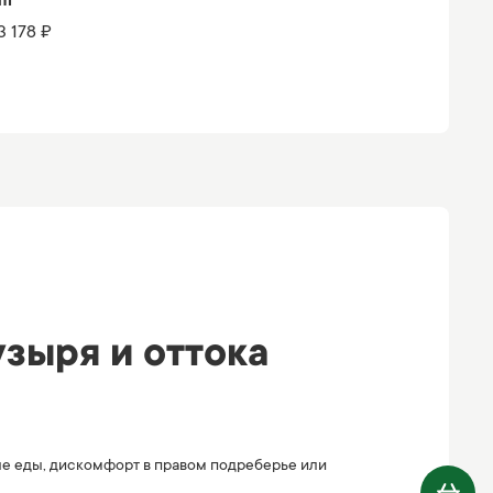
ml
 3 178 ₽
зыря и оттока
сле еды, дискомфорт в правом подреберье или