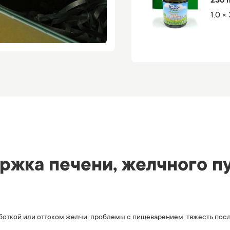
236 
1.0 ×
ржка печени, желчного пу
ыработкой или оттоком желчи, проблемы с пищеварением, тяжесть по