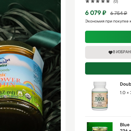
(0)
6 079 ₽
6 754 ₽
Экономия при покупке 
В ИЗБРА
Doub
1.0 ×
Blue