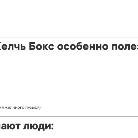
Желчь Бокс особенно поле
я желчного пузыря)
чают люди: