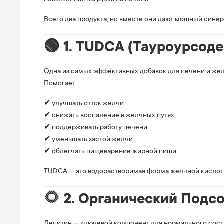
повышенная нагрузка на печень.
Всего два продукта, но вместе они дают мощный сине
🟢 1. TUDCA (Тауроурсод
Одна из самых эффективных добавок для печени и жел
Помогает:
✔ улучшать отток желчи
✔ снижать воспаление в желчных путях
✔ поддерживать работу печени
✔ уменьшать застой желчи
✔ облегчать пищеварение жирной пищи
TUDCA — это водорастворимая форма желчной кислоты
🌻 2. Органический Подс