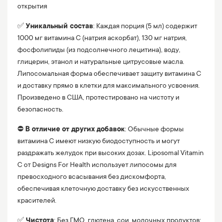
открытия
✅
Уникальный состав
: Каждая порция (5 мл) содержит
1000 мг витамина C (натрия аскорбат), 130 мг натрия,
фосфолипиды (из подсолнечного лецитина), воду,
глицерин, этанол и натуральные цитрусовые масла.
Липосомальная форма обеспечивает защиту витамина C
и доставку прямо в клетки для максимального усвоения.
Произведено в США, протестировано на чистоту и
безопасность.
⛔️
В отличие от других добавок
: Обычные формы
витамина C имеют низкую биодоступность и могут
раздражать желудок при высоких дозах. Liposomal Vitamin
C от Designs For Health использует липосомы для
превосходного всасывания без дискомфорта,
обеспечивая клеточную доставку без искусственных
красителей.
✅
Чистота
: Без ГМО, глютена, сои, молочных продуктов;