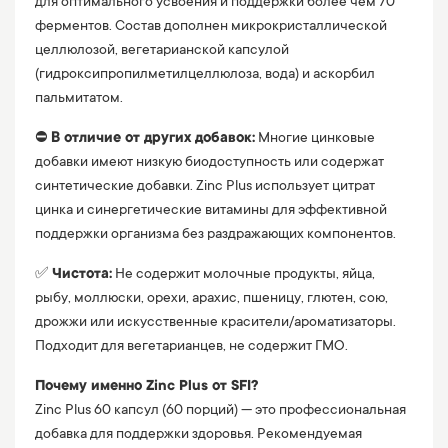
для оптимального усвоения и поддержки более чем 70
ферментов. Состав дополнен микрокристаллической
целлюлозой, вегетарианской капсулой
(гидроксипропилметилцеллюлоза, вода) и аскорбил
пальмитатом.
⛔️
В отличие от других добавок:
Многие цинковые
добавки имеют низкую биодоступность или содержат
синтетические добавки. Zinc Plus использует цитрат
цинка и синергетические витамины для эффективной
поддержки организма без раздражающих компонентов.
✅
Чистота:
Не содержит молочные продукты, яйца,
рыбу, моллюски, орехи, арахис, пшеницу, глютен, сою,
дрожжи или искусственные красители/ароматизаторы.
Подходит для вегетарианцев, не содержит ГМО.
Почему именно Zinc Plus от SFI?
Zinc Plus 60 капсул (60 порций) — это профессиональная
добавка для поддержки здоровья. Рекомендуемая