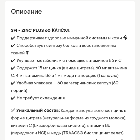
Описание
SFI - ZINC PLUS 60 КАПСУЛ:
✔️ Поддерживает здоровье иммунной системы и кожи 🧠
✔️ Способствует синтезу белков и восстановлению
тканей ❣️
✔️ Улучшает метаболизм с помощью витаминов B6 и C
✔️ Содержит 15 мг цинка (в виде цитрата), 60 мг витамина
C, 4 мг витамина B6 и 1 мг меди на порцию (1 капсула)
✔️ Удобная упаковка — 60 вегетарианских капсул (60
порций)
✔️ Не требует охлаждения
✅
Уникальный состав:
Каждая капсула включает цинк в
форме цитрата (натуральная форма из грудного молока),
витамин C (L-аскорбиновая кислота), витамин B6
(пиридоксин HCl) и медь (TRAACS® бисглицинат хелат)