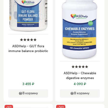
ASDHelp - GUT flora
immune balance probiotic
ASDHelp - Chewable
digestive enzymes
3 455 ₽
4 090 ₽
В корзину
В корзину
-16%
-36%