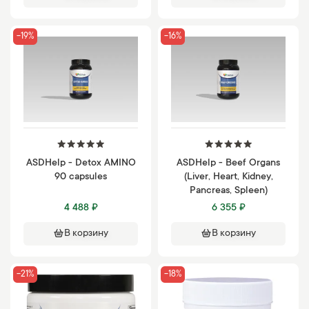
-19%
-16%
ASDHelp - Detox AMINO
ASDHelp - Beef Organs
90 capsules
(Liver, Heart, Kidney,
Pancreas, Spleen)
4 488 ₽
6 355 ₽
В корзину
В корзину
-21%
-18%