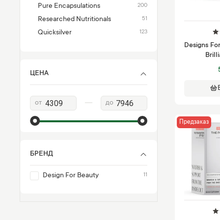
Pure Encapsulations
200
Researched Nutritionals
51
Quicksilver
123
Designs Fo
Bril
ЦЕНА
—
от
до
Предзаказ
БРЕНД
Design For Beauty
11