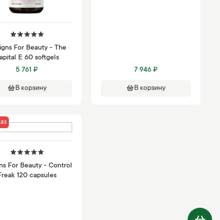
igns For Beauty - The
apital E 60 softgels
5 761 ₽
7 946 ₽
В корзину
В корзину
аз
ns For Beauty - Control
Freak 120 capsules