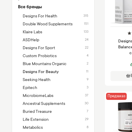
Все бренды
Designs For Health
315
Double Wood Supplements
151
Klaire Labs
133
ASDHelp
24
Designs
Balanc
Designs For Sport
22
c
Custom Probiotics
4
Blue Mountains Organic
2
Designs For Beauty
11
Seeking Health
9
Epitech
3
MicrobiomeLabs
37
Предзаказ
Ancestral Supplements
30
Buried Treasure
7
Life Extension
29
Metabolics
8