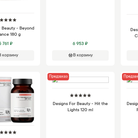
r Beauty - Beyond
Des
liance 180 g
C
5 761 ₽
6 953 ₽
В корзину
В корзину
Предзаказ
Предзак
Designs For Beauty - Hit the
Desig
Lights 120 ml